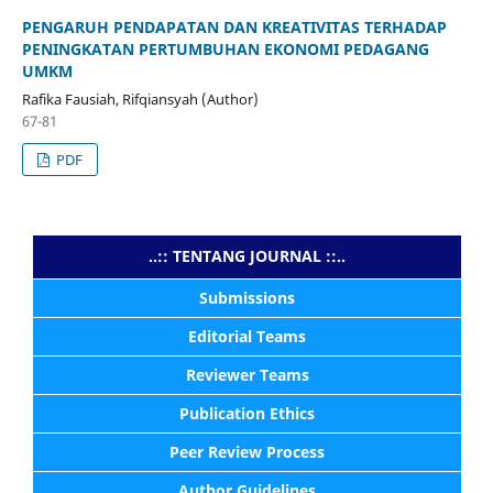
PENGARUH PENDAPATAN DAN KREATIVITAS TERHADAP
PENINGKATAN PERTUMBUHAN EKONOMI PEDAGANG
UMKM
Rafika Fausiah, Rifqiansyah (Author)
67-81
PDF
..:: TENTANG JOURNAL ::..
Submissions
Editorial Teams
Reviewer Teams
Publication Ethics
Peer Review Process
Author Guidelines