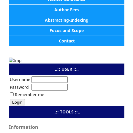
Author Fees
Abstracting-Indexing
Focus and Scope
Contact
..:: USER ::..
Username
Password
Remember me
..:: TOOLS ::..
Information